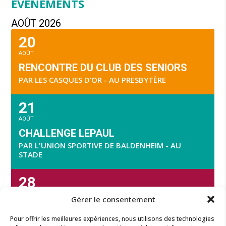
ÉVÉNEMENTS
AOÛT 2026
20
AOÛT
RENCONTRE DU CLUB DES SENIORS
PAR LES CASQUES D’OR - AU PRESBYTÈRE
21
AOÛT
CHALLENGE LEPAUL
PAR L'UNION SPORTIVE DE BALDENHEIM - AU
STADE
28
AOÛT
Gérer le consentement
Le Ried au pas des villageois
Pour offrir les meilleures expériences, nous utilisons des technologies