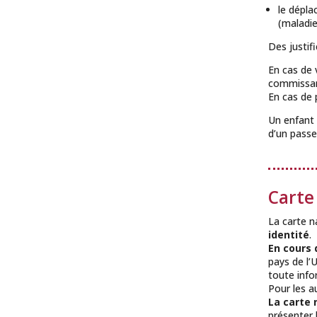
le dépla
(maladie
Des justifi
En cas de v
commissari
En cas de 
Un enfant n
d’un passe
Carte
La carte n
identité
.
En cours 
pays de l’
toute inf
Pour les a
La carte 
présenter 