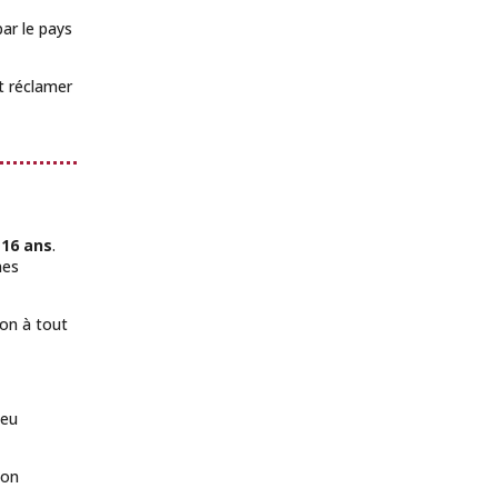
ar le pays
t réclamer
 16 ans
.
nes
ion à tout
ieu
son