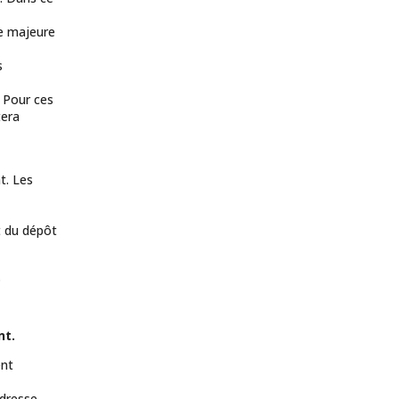
ne majeure
s
. Pour ces
tera
t. Les
 du dépôt
.
nt.
ent
adresse.