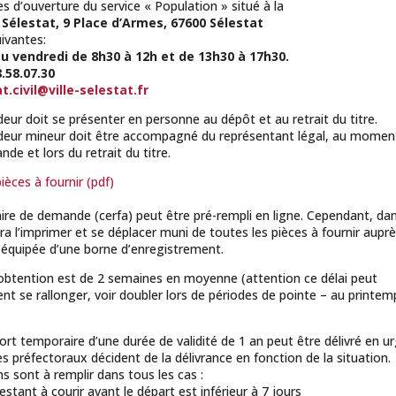
es d’ouverture du service « Population » situé à la
 Sélestat, 9 Place d’Armes, 67600 Sélestat
uivantes:
au vendredi de 8h30 à 12h et de 13h30 à 17h30.
8.58.07.30
t.civil@ville-selestat.fr
ur doit se présenter en personne au dépôt et au retrait du titre.
eur mineur doit être accompagné du représentant légal, au momen
de et lors du retrait du titre.
ièces à fournir (pdf)
ire de demande (cerfa) peut être pré-rempli en ligne. Cependant, dan
udra l’imprimer et se déplacer muni de toutes les pièces à fournir aupr
quipée d’une borne d’enregistrement.
’obtention est de 2 semaines en moyenne (attention ce délai peut
nt se rallonger, voir doubler lors de périodes de pointe – au printem
rt temporaire d’une durée de validité de 1 an peut être délivré en u
es préfectoraux décident de la délivrance en fonction de la situation.
ns sont à remplir dans tous les cas :
restant à courir avant le départ est inférieur à 7 jours