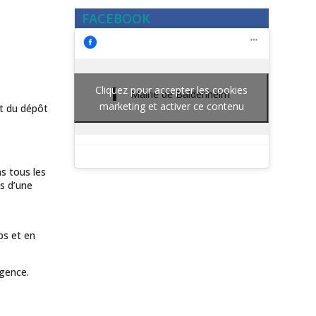
FACEBOOK
Cliquez pour accepter les cookies
Mairie de Baldenheim
marketing et activer ce contenu
t du dépôt
s tous les
ès d’une
ps et en
rgence.