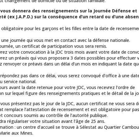
ut changement de domicile ou de situation familiale.
 vous donnera des renseignements sur la Journée Défense et
té (ex J.A.P.D.) sur la conséquence d’un retard ou d’une abse
 obligatoire pour les garçons et les filles entre la date de recenseme
 une journée qui vous met en contact avec la défense nationale.
ournée, un certificat de participation vous sera remis.
rez votre convocation à la JDC trois mois avant votre date de convo
rez un préavis qui vous proposera 3 dates possibles pour effectuer v
 renvoyer ce préavis dans un délai d’un mois en indiquant la date q
.
 répondez pas dans ce délai, vous serez convoqué d’office à une date
u service national.
jours avant la date retenue pour votre JDC, vous recevrez l’ordre de
n sur lequel figure des renseignements pratiques et le détail de la j
 vous présentez pas le jour de la JDC, aucun certificat ne vous sera dé
cat remplace l’attestation de recensement et est obligatoire pour pa
 concours soumis au contrôle de l’autorité publique.
dra régulariser votre situation avant l’âge de 25 ans.
mation : un centre d’accueil se trouve à Sélestat au Quartier Cambou
Marie aux Mines.