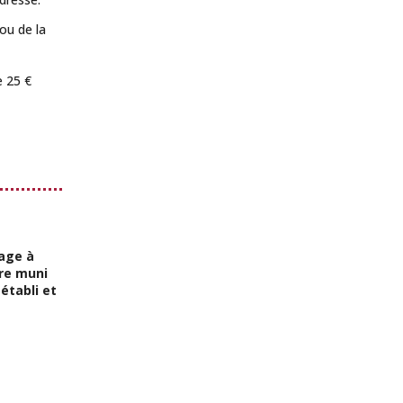
ou de la
e 25 €
yage à
tre muni
 établi et