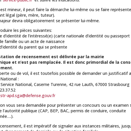
e est mineur, il peut faire la démarche lui-même ou se faire représent
nt légal (père, mère, tuteur).
ajeur devra obligatoirement se présenter lui-même.
roduire les pièces suivantes:
e d’identité de l’intéressé(e) (carte nationale d’identité ou passeport 
t de famille ou un acte de naissance
 d’identité du parent qui se présente
tation de recensement est délivrée par la mairie
unique et n’est pas remplacée. Il est donc primordial de la con
ement.
perte ou de vol, il est toutefois possible de demander un justificatif
 National :
Service National, Caserne Turenne, 42 rue Lauth, 67000 Strasbourg
.23.37.52
-str-apd.sga@defense.gouv.fr
tion vous sera demandée pour présenter un concours ou un examen 
e l’autorité publique (CAP, BEP, BAC, permis de conduire, conduite
ée….).
censement, il est impératif de signaler aux instances militaires, jusqu