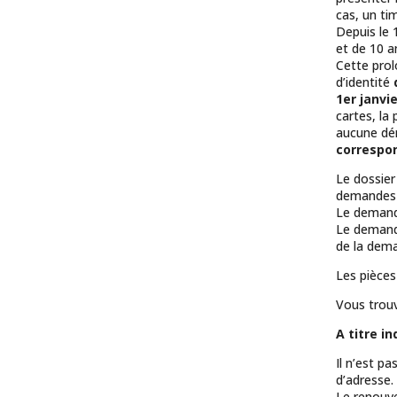
cas, un ti
Depuis le 
et de 10 a
Cette prol
d’identité
1er janvi
cartes, la
aucune dém
correspon
Le dossier
demandes n
Le demande
Le demand
de la deman
Les pièces
Vous trou
A titre i
Il n’est p
d’adresse.
Le renouvel