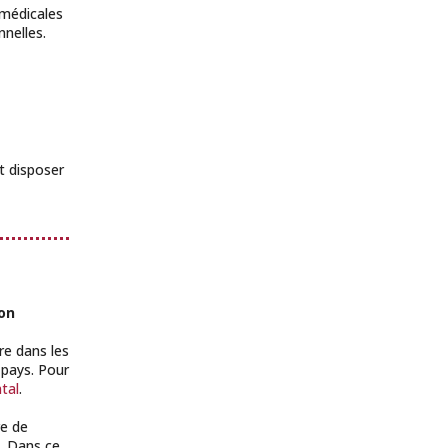
 médicales
nelles.
it disposer
son
re dans les
 pays. Pour
tal
.
re de
. Dans ce