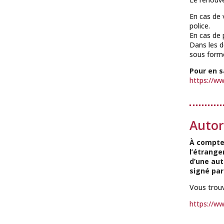
En cas de 
police.
En cas de 
Dans les d
sous forme
Pour en s
https://ww
Autori
À compter
l’étrange
d’une auto
signé par
Vous trouv
https://ww