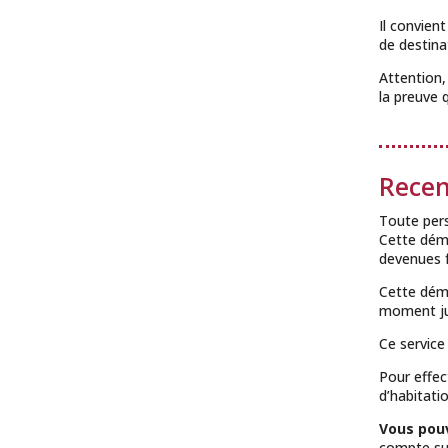
Il convien
de destina
Attention,
la preuve 
Recen
Toute pers
Cette déma
devenues f
Cette déma
moment jus
Ce service
Pour effec
d’habitatio
Vous pouv
compte s