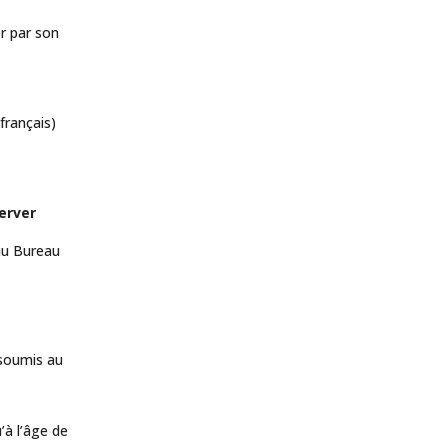
er par son
français)
server
 au Bureau
soumis au
’à l’âge de