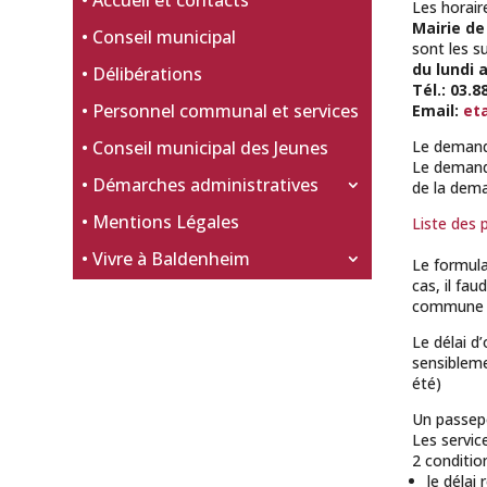
Accueil et contacts
Les horair
Mairie de
Conseil municipal
sont les s
du lundi 
Délibérations
Tél.: 03.8
Personnel communal et services
Email:
eta
Conseil municipal des Jeunes
Le demande
Le demand
Démarches administratives
de la deman
Mentions Légales
Liste des p
Vivre à Baldenheim
Le formula
cas, il fa
commune é
Le délai d
sensibleme
été)
Un passepo
Les servic
2 conditio
le délai 