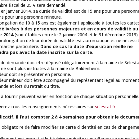
mbre fiscal de 25 € sera demandé.
1er janvier 2014, sa durée de validité est de 15 ans pour une person
ns pour une personne mineure.
ongation de 10 à 15 ans est également applicable à toutes les carte
délivrées à des personnes majeures et en cours de validité au
er 2014
(soit établies entre le 2 janvier 2004 et le 31 décembre 2013)
 prolongation de leur durée de validité est automatique et ne nécessi
arche particulière.
Dans ce cas la date d’expiration réelle ne
dra pas avec la date inscrite sur la carte.
 de demande doit être déposé obligatoirement à la mairie de Sélesta
e sont plus instruites à la mairie de Baldenheim.
ur doit se présenter en personne.
eur mineur doit être accompagné du représentant légal au moment
de et lors du retrait du titre.
 à fournir peuvent varier en fonction de chaque situation personnelle
verez tous les renseignements nécessaires sur
selestat.fr
ndicatif, il faut compter 2 à 4 semaines pour obtenir le docume
as obligatoire de faire modifier sa carte d’identité en cas de changem
lement est gratuit si le titulaire souhaite y voir figurer sa nouvelle 