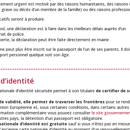
cement urgent est motivé par des raisons humanitaires, des raisons
 grave ou décès d’un membre de la famille) ou des raisons profession
catifs seront à produire.
ol, une déclaration est à faire dans les meilleurs délais auprès d’un
at de police.
perte, la déclaration peut être faite directement en mairie.
e peut plus être inscrit sur le passeport de l’un de ses parents. Il do
port personnel quelque soit son âge.
 d’identité
ationale d’identité sécurisée permet à son titulaire
de certifier de 
de validité, elle permet de traverser les frontières
pour se rend
Union Européenne et, sous certaines conditions, dans certains autres
ormation complémentaire vous pouvez consulter
le site gouvernemen
utres pays, la détention d’un passeport est obligatoire.
nationale d’identité est gratuite
sauf si vous n’êtes pas en mesu
l’ancienne carte nationale d’identité au moment d’un renouvellement