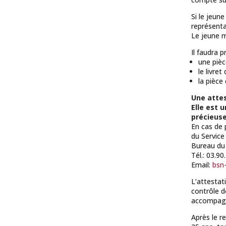
Si le jeun
représenta
Le jeune m
Il faudra p
une pièc
le livre
la pièce
Une attes
Elle est 
précieus
En cas de 
du Service
Bureau du 
Tél.: 03.90
Email:
bsn
L’attesta
contrôle d
accompagn
Après le re