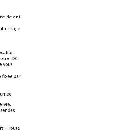
nce de cet
nt et l’âge
cation.
otre JDC.
ue vous
 fixée par
ournée.
livré.
sser des
rs – route