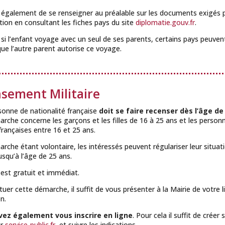
t également de se renseigner au préalable sur les documents exigés p
tion en consultant les fiches pays du site
diplomatie.gouv.fr
.
 si l’enfant voyage avec un seul de ses parents, certains pays peuven
que l’autre parent autorise ce voyage.
sement Militaire
onne de nationalité française
doit se faire recenser dès l’âge de
rche concerne les garçons et les filles de 16 à 25 ans et les person
rançaises entre 16 et 25 ans.
rche étant volontaire, les intéressés peuvent régulariser leur situat
qu’à l’âge de 25 ans.
 est gratuit et immédiat.
tuer cette démarche, il suffit de vous présenter à la Mairie de votre l
n.
ez également vous inscrire en ligne
. Pour cela il suffit de créer 
ur
service-public.fr
et suivre les indications.