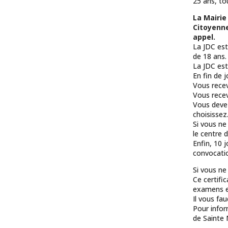
25 ans, to
La Mairie
Citoyenne
appel.
La JDC est
de 18 ans.
La JDC est
En fin de j
Vous recev
Vous recev
Vous devez
choisissez
Si vous ne
le centre d
Enfin, 10 
convocatio
Si vous ne
Ce certifi
examens et
Il vous fau
Pour infor
de Sainte 