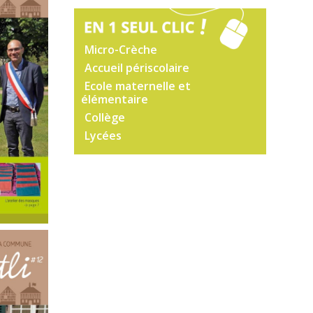
Micro-Crèche
Accueil périscolaire
Ecole maternelle et
élémentaire
Collège
Lycées