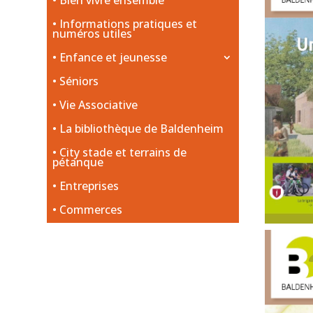
Bien vivre ensemble
Informations pratiques et
numéros utiles
Enfance et jeunesse
Séniors
Vie Associative
La bibliothèque de Baldenheim
City stade et terrains de
pétanque
Entreprises
Commerces