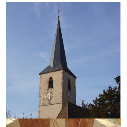
Présentation
L’église protestante de Baldenheim était à l’origine une
église catholique dont l’existence est attestée dès le XIVe
siècle.
Le clocher n’était accessible que de l’intérieur du chœur. Les
fentes de lumière, véritables meurtrières, et la présence de
pierres à bosses dans le chaînage d’angle, réservées en
général à l’architecture militaire, suggèrent un espace fortifié
avec une fonction de surveillance. Les seigneurs de Balden-
heim, propriétaire du village, assistaient à l’office depuis leur
loge accrochée tel un balcon à l’intérieur du chœur. La porte
d’accès de cette loge est encore visible aujourd’hui.
À l’intérieur de l’église on aperçoit deux dalles funéraires de la
famille des Rathsamhausen.
Les peintures murales mise à jour lors des travaux de
restauration en 1992-1993 datent des XIVe et XVe siècles.
Celles du chœur ont été réalisées d’après les dessins de
Martin Schongauer, célèbre graveur et peintre alsacien. Ce
décor peint médiéval est par son importance unique en
Alsace.