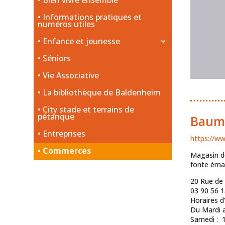
Bien vivre ensemble
Informations pratiques et
numéros utiles
Enfance et jeunesse
Séniors
Vie Associative
La bibliothèque de Baldenheim
City stade et terrains de
pétanque
Bauma
Entreprises
https://w
Commerces
Magasin de
fonte émai
20 Rue d
03 90 56 1
Horaires d
Du Mardi a
Samedi : 