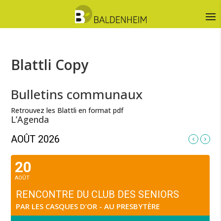
Blattli Copy
Bulletins communaux
Retrouvez les Blattli en format pdf
L’Agenda
AOÛT 2026
20
AOÛT
RENCONTRE DU CLUB DES SENIORS
PAR LES CASQUES D’OR - AU PRESBYTÈRE