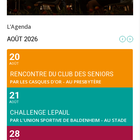
L’Agenda
AOÛT 2026
20
AOÛT
RENCONTRE DU CLUB DES SENIORS
PAR LES CASQUES D’OR - AU PRESBYTÈRE
21
AOÛT
CHALLENGE LEPAUL
PAR L'UNION SPORTIVE DE BALDENHEIM - AU STADE
28