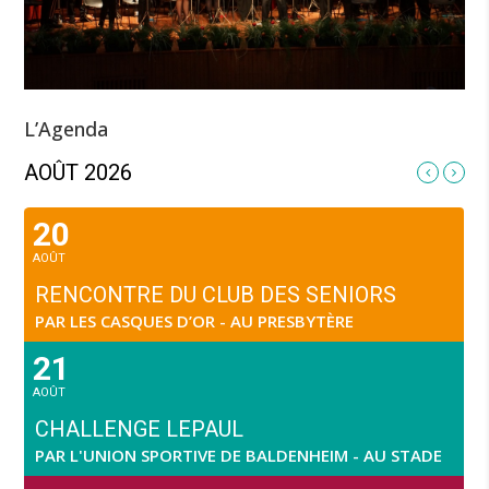
L’Agenda
AOÛT 2026
20
AOÛT
RENCONTRE DU CLUB DES SENIORS
PAR LES CASQUES D’OR - AU PRESBYTÈRE
21
AOÛT
CHALLENGE LEPAUL
PAR L'UNION SPORTIVE DE BALDENHEIM - AU STADE