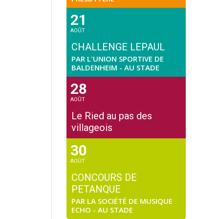
21
AOÛT
CHALLENGE LEPAUL
PAR L'UNION SPORTIVE DE
BALDENHEIM - AU STADE
28
AOÛT
Le Ried au pas des
villageois
30
AOÛT
CONCOURS DE
PETANQUE
PAR LA SOCIÉTÉ DE MUSIQUE
ECHO - AU STADE