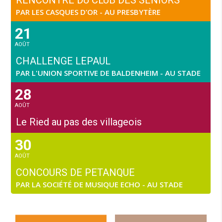
RENCONTRE DU CLUB DES SENIORS
PAR LES CASQUES D’OR - AU PRESBYTÈRE
21
AOÛT
CHALLENGE LEPAUL
PAR L'UNION SPORTIVE DE BALDENHEIM - AU STADE
28
AOÛT
Le Ried au pas des villageois
30
AOÛT
CONCOURS DE PETANQUE
PAR LA SOCIÉTÉ DE MUSIQUE ECHO - AU STADE