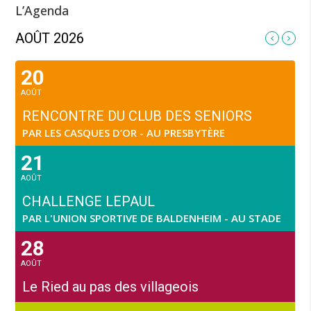
L’Agenda
AOÛT 2026
20
AOÛT
RENCONTRE DU CLUB DES SENIORS
PAR LES CASQUES D’OR - AU PRESBYTÈRE
21
AOÛT
CHALLENGE LEPAUL
PAR L'UNION SPORTIVE DE BALDENHEIM - AU STADE
28
AOÛT
Le Ried au pas des villageois