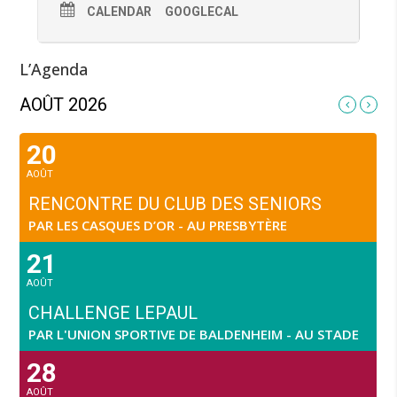
CALENDAR
GOOGLECAL
L’Agenda
AOÛT 2026
20
AOÛT
RENCONTRE DU CLUB DES SENIORS
PAR LES CASQUES D’OR - AU PRESBYTÈRE
21
AOÛT
CHALLENGE LEPAUL
PAR L'UNION SPORTIVE DE BALDENHEIM - AU STADE
28
AOÛT