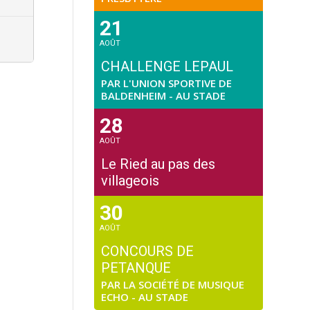
21
AOÛT
CHALLENGE LEPAUL
PAR L'UNION SPORTIVE DE
BALDENHEIM - AU STADE
28
AOÛT
Le Ried au pas des
villageois
30
AOÛT
CONCOURS DE
PETANQUE
PAR LA SOCIÉTÉ DE MUSIQUE
ECHO - AU STADE