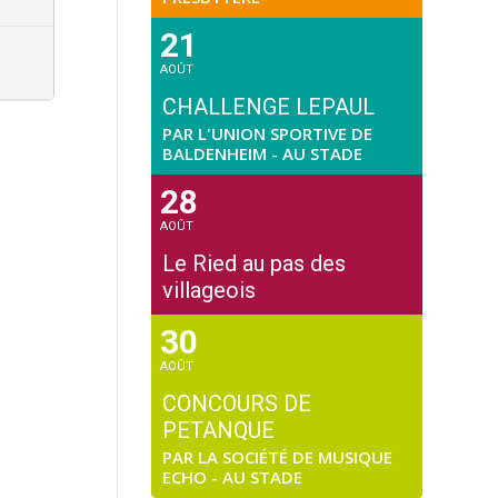
21
AOÛT
CHALLENGE LEPAUL
PAR L'UNION SPORTIVE DE
BALDENHEIM - AU STADE
28
AOÛT
Le Ried au pas des
villageois
30
AOÛT
CONCOURS DE
PETANQUE
PAR LA SOCIÉTÉ DE MUSIQUE
ECHO - AU STADE