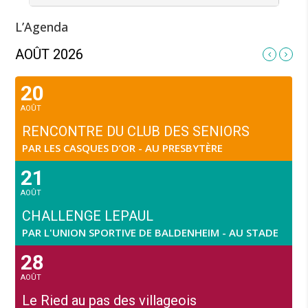
L’Agenda
AOÛT 2026
20
AOÛT
RENCONTRE DU CLUB DES SENIORS
PAR LES CASQUES D’OR - AU PRESBYTÈRE
21
AOÛT
CHALLENGE LEPAUL
PAR L'UNION SPORTIVE DE BALDENHEIM - AU STADE
28
AOÛT
Le Ried au pas des villageois