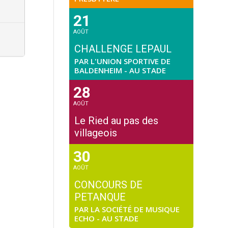
21
AOÛT
CHALLENGE LEPAUL
PAR L'UNION SPORTIVE DE
BALDENHEIM - AU STADE
28
AOÛT
Le Ried au pas des
villageois
30
AOÛT
CONCOURS DE
PETANQUE
PAR LA SOCIÉTÉ DE MUSIQUE
ECHO - AU STADE