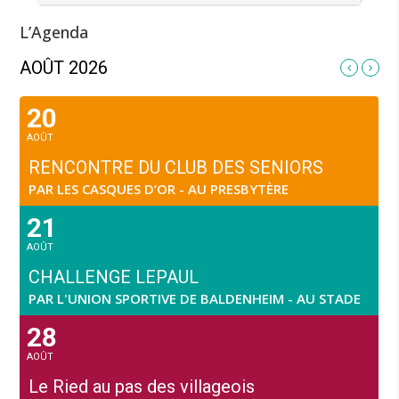
L’Agenda
AOÛT 2026
20
AOÛT
RENCONTRE DU CLUB DES SENIORS
PAR LES CASQUES D’OR - AU PRESBYTÈRE
21
AOÛT
CHALLENGE LEPAUL
PAR L'UNION SPORTIVE DE BALDENHEIM - AU STADE
28
AOÛT
Le Ried au pas des villageois