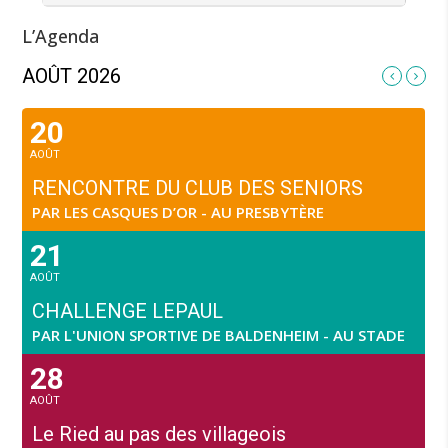
L’Agenda
AOÛT 2026
20
AOÛT
RENCONTRE DU CLUB DES SENIORS
PAR LES CASQUES D’OR - AU PRESBYTÈRE
21
AOÛT
CHALLENGE LEPAUL
PAR L'UNION SPORTIVE DE BALDENHEIM - AU STADE
28
AOÛT
Le Ried au pas des villageois