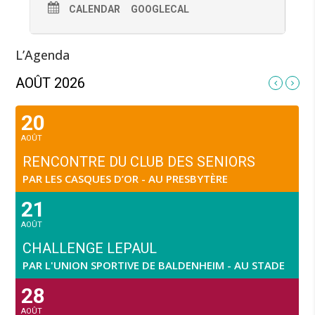
CALENDAR
GOOGLECAL
L’Agenda
AOÛT 2026
20
AOÛT
RENCONTRE DU CLUB DES SENIORS
PAR LES CASQUES D’OR - AU PRESBYTÈRE
21
AOÛT
CHALLENGE LEPAUL
PAR L'UNION SPORTIVE DE BALDENHEIM - AU STADE
28
AOÛT