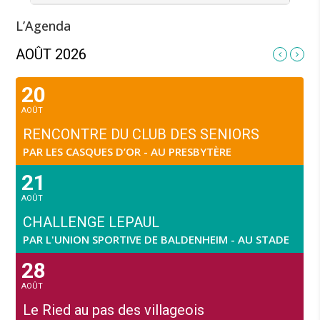
L’Agenda
AOÛT 2026
20
AOÛT
RENCONTRE DU CLUB DES SENIORS
PAR LES CASQUES D’OR - AU PRESBYTÈRE
21
AOÛT
CHALLENGE LEPAUL
PAR L'UNION SPORTIVE DE BALDENHEIM - AU STADE
28
AOÛT
Le Ried au pas des villageois