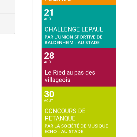
21
AOÛT
CHALLENGE LEPAUL
PAR L'UNION SPORTIVE DE
BALDENHEIM - AU STADE
28
AOÛT
Le Ried au pas des
villageois
30
AOÛT
CONCOURS DE
PETANQUE
PAR LA SOCIÉTÉ DE MUSIQUE
ECHO - AU STADE