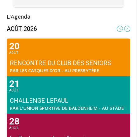
L’Agenda
AOÛT 2026
20
AOÛT
RENCONTRE DU CLUB DES SENIORS
PAR LES CASQUES D’OR - AU PRESBYTÈRE
21
AOÛT
CHALLENGE LEPAUL
PAR L'UNION SPORTIVE DE BALDENHEIM - AU STADE
28
AOÛT